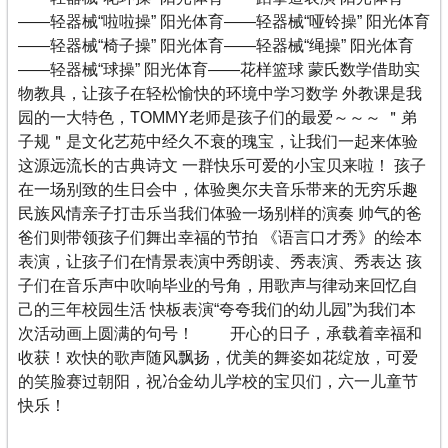
——轻器械“啦啦操” 阳光体育——轻器械“哑铃操” 阳光体育
——轻器械“椅子操” 阳光体育——轻器械“绳操” 阳光体育
——轻器械“球操” 阳光体育——花样篮球 蒙氏数学借助实
物教具，让孩子在轻松愉快的环境中学习数学 外教课是我
园的一大特色，TOMMY老师是孩子们的最爱～～～ ＂弟
子规＂是文化艺苑中经久不衰的瑰宝，让我们一起来体验
这源远流长的古典诗文 一群快乐可爱的小宝贝来啦！ 孩子
在一场别致的生日会中，体验奥尔夫音乐带来的无穷乐趣
民族风情亲子打击乐当我们体验一场别样的演奏 帅气的爸
爸们则带领孩子们舞出幸福的节拍 《语言口才秀》的绘本
表演，让孩子们在情景表演中秀朗读、秀表演、秀表达 孩
子们在音乐声中吹响毕业的号角，用歌声与律动来回忆自
己的三年校园生活 快板表演“夸夸我们的幼儿园”为我们本
次活动画上圆满的句号！ 开心的日子，承载着幸福和
收获！欢快的歌声随风飘扬，优美的舞姿如花绽放，可爱
的笑脸赛过朝阳，祝冶金幼儿学校的宝贝们，六一儿童节
快乐！