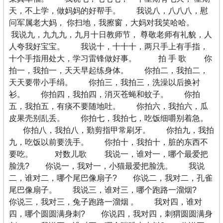
天，不上学，做妈妈的好帮手。 我说八，八八八，慰
问军属老大妈， 你扫地，我擦窗，大妈对我笑哈哈。
我说九，九九九，九月十日教师节， 尊敬老师有礼貌，人
人夸我好宝宝。 我说十，十十十，两只手上有手指，
十个手指用处大，学习雷锋做好事。 拍 手 歌 你
拍一，我拍一，天天早起练身体。 你拍二，我拍二，
天天要带小手绢。 你拍三，我拍三，洗澡以后换衬
衫。 你拍四，我拍四，消灭苍蝇和蚊子。 你拍
五，我拍五，有痰不要随地吐。 你拍六，我拍六，瓜
皮果壳别乱丢。 你拍七，我拍七，吃饭细嚼别着急。
你拍八，我拍八，勤剪指甲常刷牙。 你拍九，我拍
九，吃饭以前要洗手。 你拍十，我拍十，脏的东西不
要吃。 对数儿歌 我说一，谁对一，哪个最爱把
脸洗? 你说一，我对一，小猫最爱把脸洗。 我说
二，谁对二，哪个尾巴像扇子? 你说二，我对二，孔雀
尾巴像扇子。 我说三，谁对三，哪个跑路一溜烟?
你说三，我对三，兔子跑路一溜烟 。 我对四，谁对
四，哪个圆圆满身刺? 你说四，我对四，刺猬圆圆满身