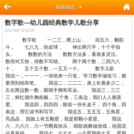
新闻动态
数字歌—幼儿园经典数学儿歌分享
2017/3/9 15:01:29
数字歌 一二三，爬上山， 四五六，翻筋
斗， 七八九，拍皮球， 伸出两只手，十个手指
头。 数数的方法 数数方法多，看谁多灵活。
数得对又快，得数不写错。 两个两个数，二四六八
十， 五个五个数，一五又一十。 数字儿歌
我说一，一一一，一张纸来一只笔， 学习数学做练习，都
要用到纸和笔。 我说二，二二二，身上长着多少二，
左右两边数一数，眼睛手脚和耳朵。 我说三，三三
三，鲜红领巾胸前戴， 三个角，三条边，我们人人都喜
爱。 我说四，四四四，眼前一张长桌子， 四个角，四
条边，用它读书和写字。 我说五，五五五，五角星，
亮晶晶， 国旗上有五颗星，我是那颗小星星。 我说
六，六六六，六一节啊真快乐， 唱歌跳舞做游戏，祖国花
朵真幸福。 我说七，七七七，一个星期有七天， 星期